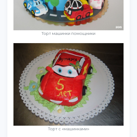
Торт машинки помощники
Торт с «машинками»