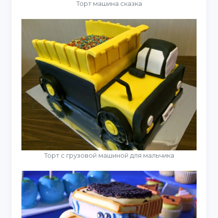
Торт машина сказка
Торт с грузовой машиной для мальчика