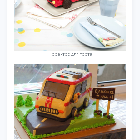
Проектор для торта