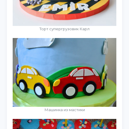
Торт супергрузовик Карл
Машинка из мастики