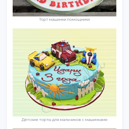
Торт машинки помощники
Детские торты для мальчиков с машинками