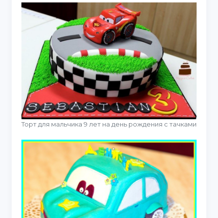
Торт для мальчика 9 лет на день рождения с тачками