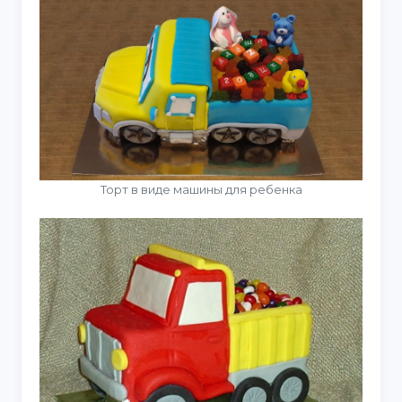
Торт в виде машины для ребенка