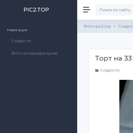
PIC2.TOP
Фото pic2.top
»
Сладос
Навигация
Сладости
Фото интерьера кухни
Торт на 33
Сладости