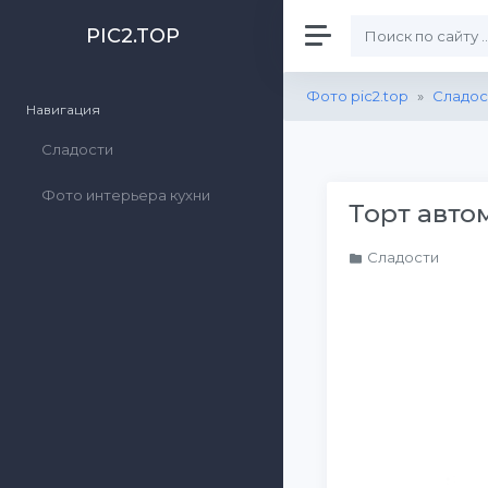
PIC2.TOP
Фото pic2.top
»
Сладос
Навигация
Сладости
Фото интерьера кухни
Торт авто
Сладости