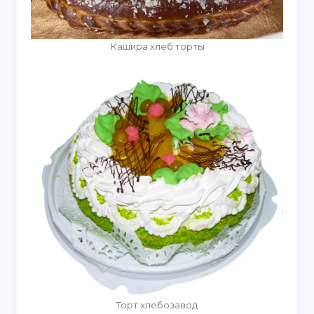
Кашира хлеб торты
Торт хлебозавод