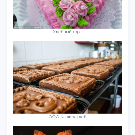
Хлебный торт
ООО Каширахлеб