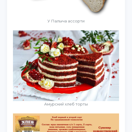
У Палыча ассорти
Амурский хлеб торты