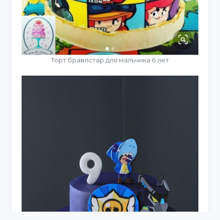
Торт бравлстар для мальчика 6 лет