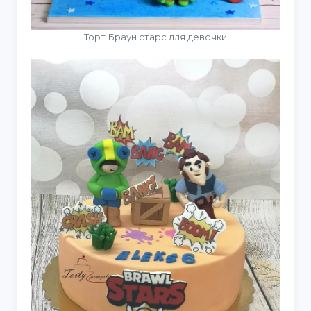
Торт Браун старс для девочки