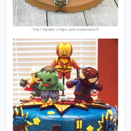
Торт Браво старс для мальчика 9