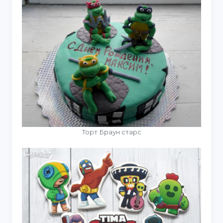
Торт Браун старс