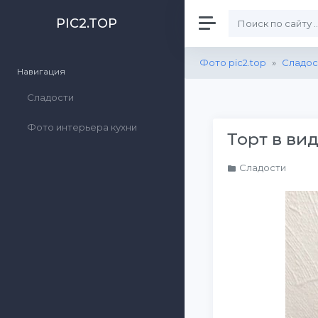
PIC2.TOP
Фото pic2.top
»
Сладос
Навигация
Сладости
Фото интерьера кухни
Торт в вид
Сладости