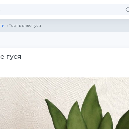
ти
» Торт в виде гуся
е гуся