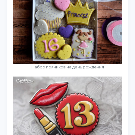
Набор пряников на день рождения