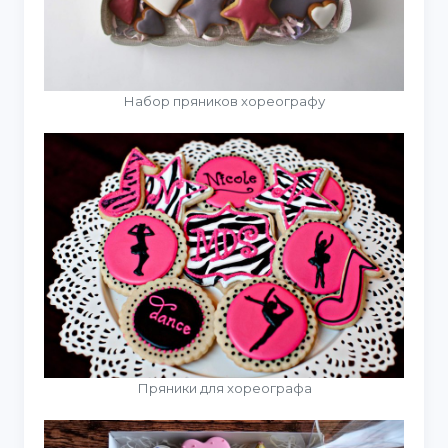
Набор пряников хореографу
Пряники для хореографа