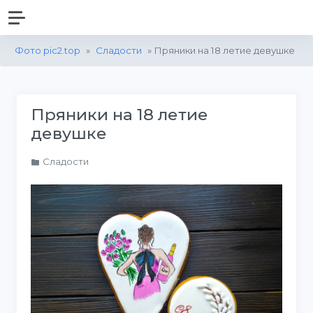
Фото pic2.top
»
Сладости
» Пряники на 18 летие девушке
Пряники на 18 летие
девушке
Сладости