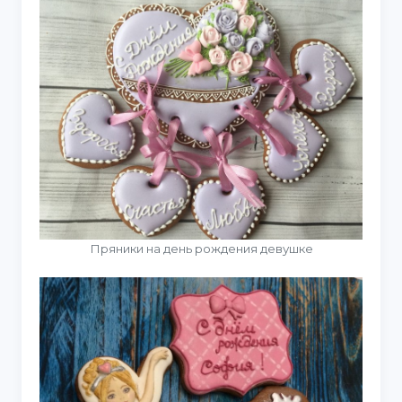
Пряники на день рождения девушке