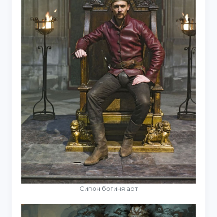
Сигюн богиня арт