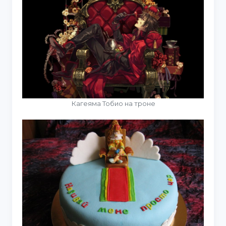
Кагеяма Тобио на троне