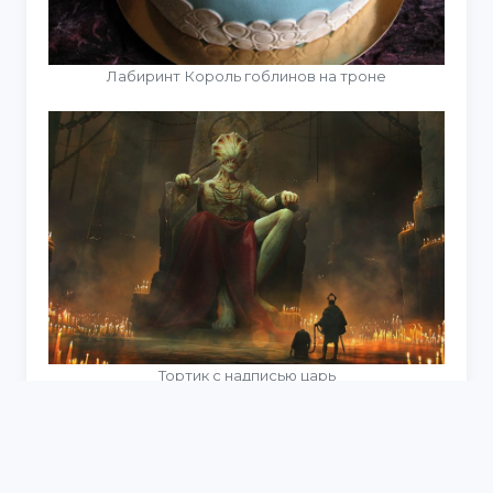
Лабиринт Король гоблинов на троне
Тортик с надписью царь