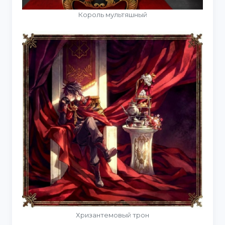
Король мультяшный
Хризантемовый трон