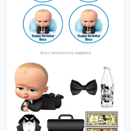
Босс молокосос надпись