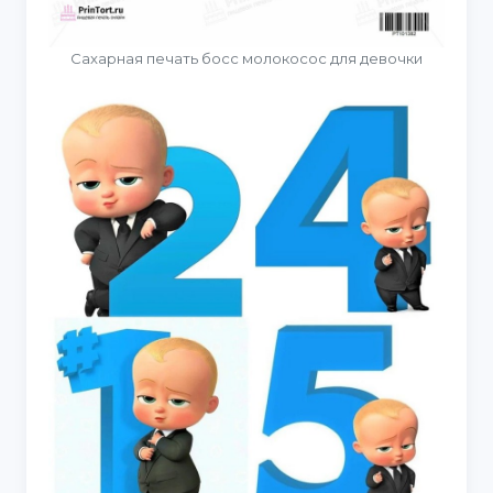
Сахарная печать босс молокосос для девочки