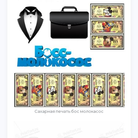
Сахарная печать бос молокасос