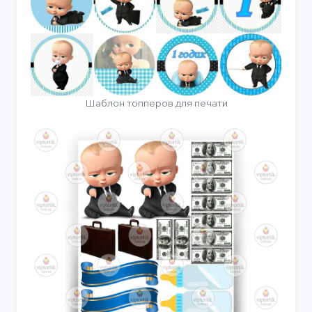
Шаблон топперов для печати