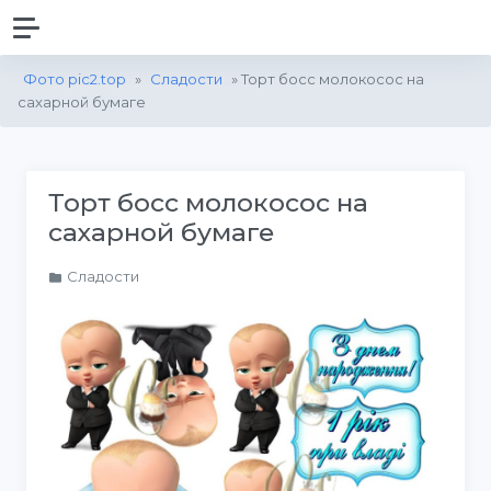
Фото pic2.top
»
Сладости
» Торт босс молокосос на
сахарной бумаге
Торт босс молокосос на
сахарной бумаге
Сладости