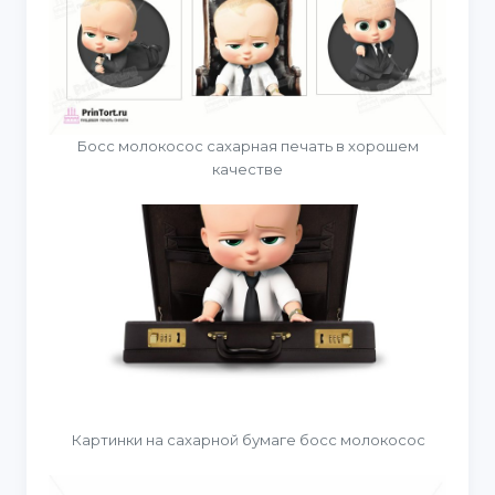
Босс молокосос сахарная печать в хорошем
качестве
Картинки на сахарной бумаге босс молокосос