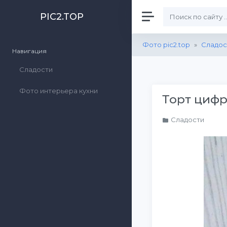
PIC2.TOP
Фото pic2.top
»
Сладос
Навигация
Сладости
Фото интерьера кухни
Торт цифр
Сладости