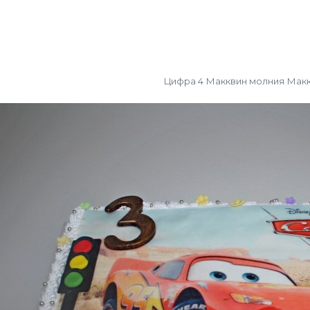
Цифра 4 Макквин молния Мак