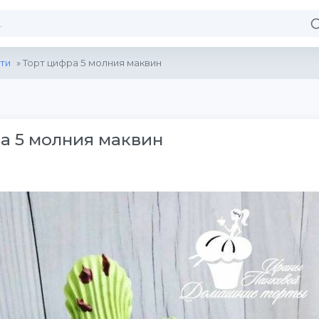
ти
» Торт цифра 5 молния маквин
а 5 молния маквин