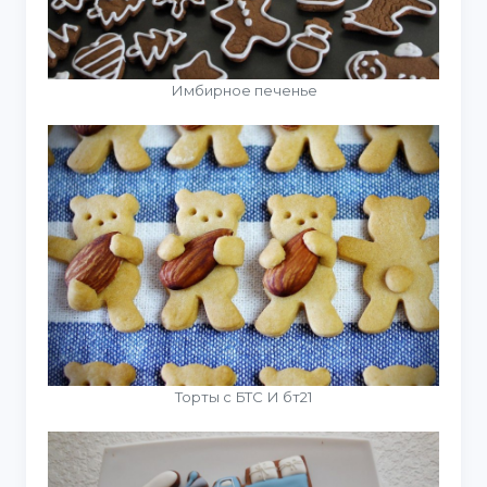
Имбирное печенье
Торты с БТС И бт21