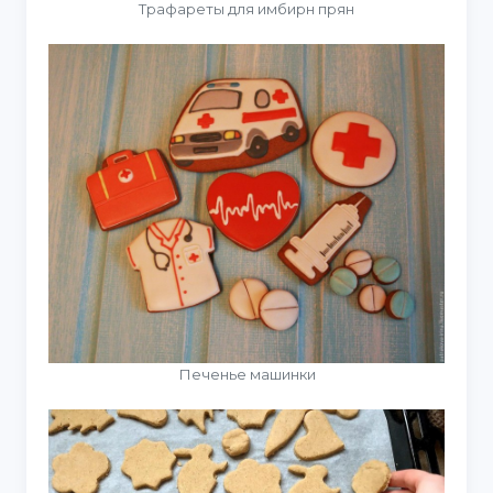
Трафареты для имбирн прян
Печенье машинки