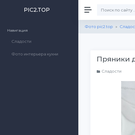
PIC2.TOP
Фото pic2.top
»
Сладос
Навигация
Сладости
Фото интерьера кухни
Пряники 
Сладости