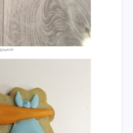
дущкой