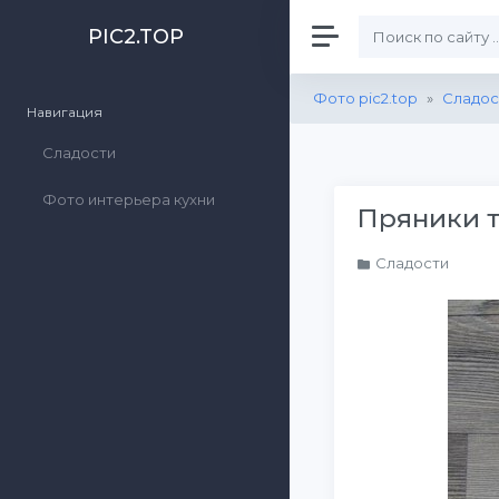
PIC2.TOP
Фото pic2.top
»
Сладос
Навигация
Сладости
Фото интерьера кухни
Пряники т
Сладости