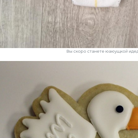
Вы скоро станете юаюущкой иде