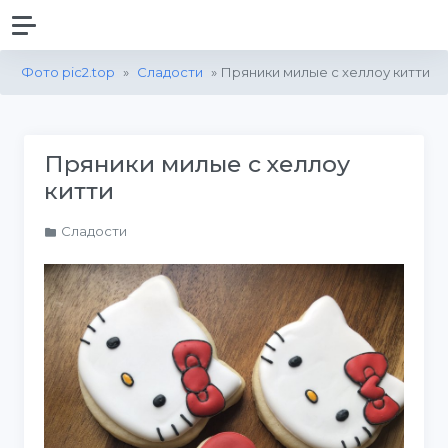
Фото pic2.top
»
Сладости
» Пряники милые с хеллоу китти
Пряники милые с хеллоу
китти
Сладости