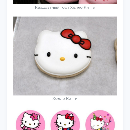
Квадратный торт Хелло Китти
Хелло Китти