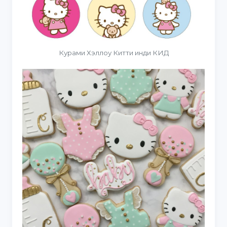
Курами Хэллоу Китти инди КИД