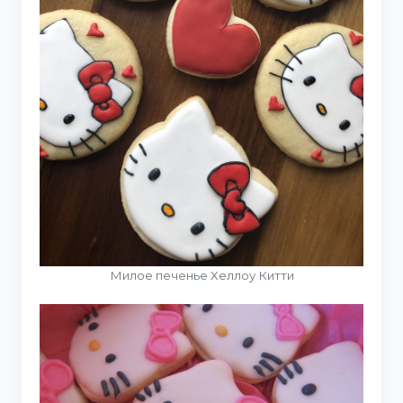
Милое печенье Хеллоу Китти