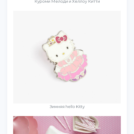
Куроми Мелоди и Хеллоу Китти
Зимняя hello Kitty