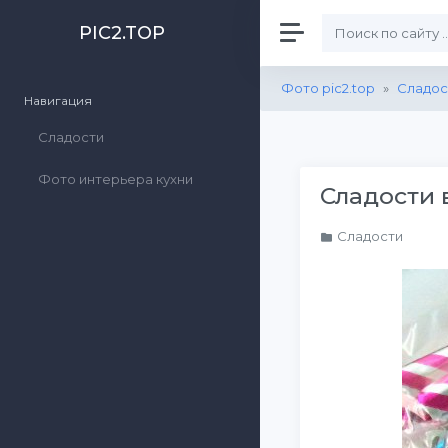
PIC2.TOP
Фото pic2.top
»
Сладос
Навигация
Сладости
Фото интерьера кухни
Сладости 
Сладости