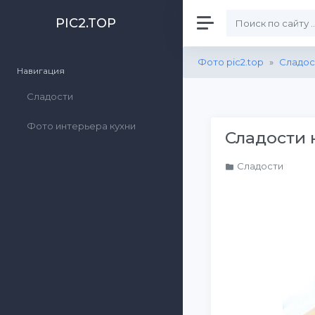
PIC2.TOP
Фото pic2.top
»
Сладос
Навигация
Сладости
Фото интерьера кухни
Сладости 
Сладости