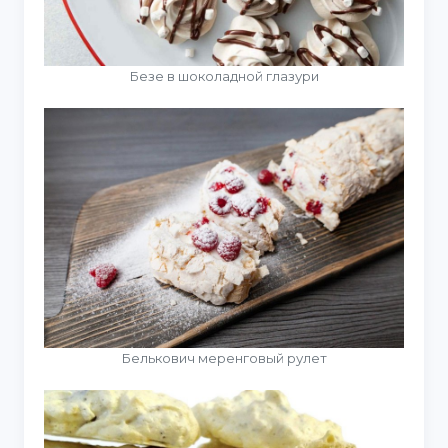
Безе в шоколадной глазури
Белькович меренговый рулет