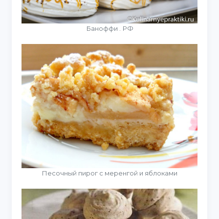
Баноффи . РФ
Песочный пирог с меренгой и яблоками