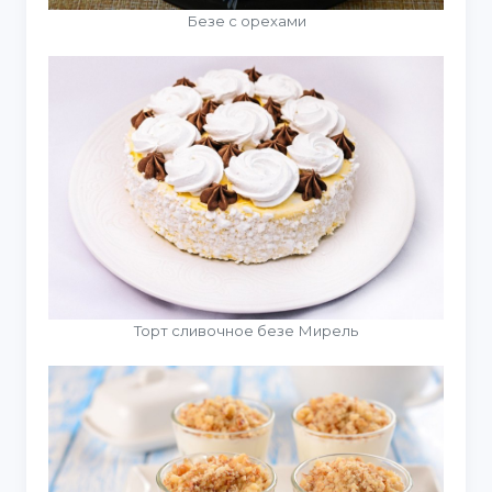
Безе с орехами
Торт сливочное безе Мирель