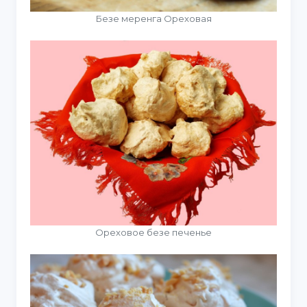
Безе меренга Ореховая
Ореховое безе печенье