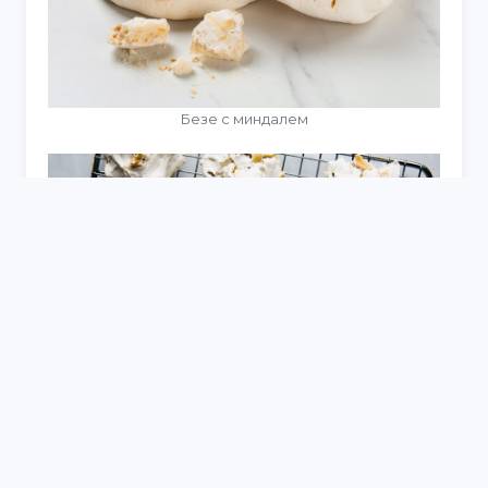
Безе с миндалем
Безе с орешками