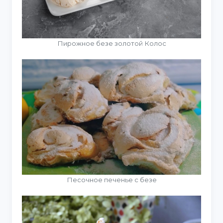
Пирожное безе золотой Колос
Песочное печенье с безе