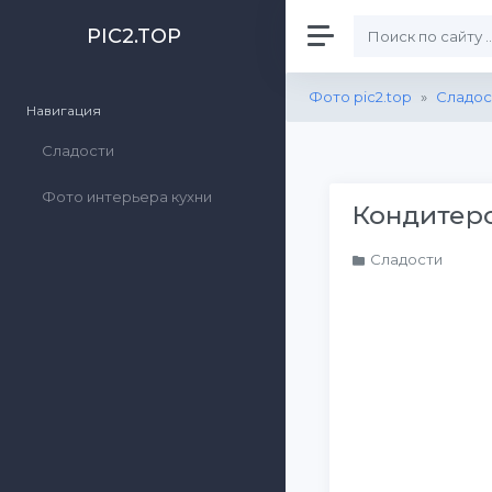
PIC2.TOP
Фото pic2.top
»
Сладос
Навигация
Сладости
Фото интерьера кухни
Кондитерс
Сладости