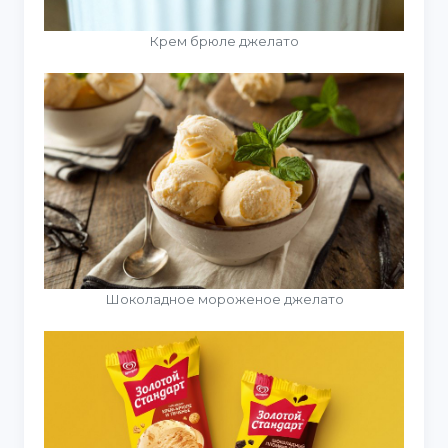
Крем брюле джелато
Шоколадное мороженое джелато