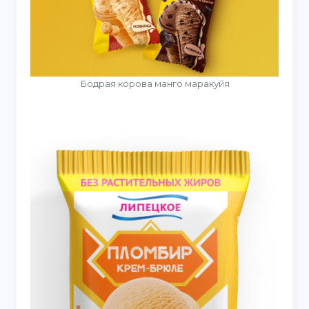
Бодрая корова манго маракуйя