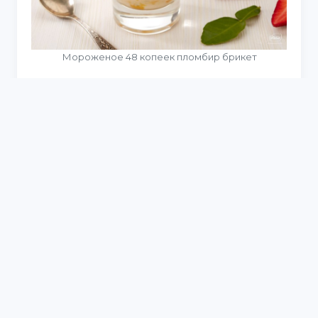
Мороженое 48 копеек пломбир брикет
Мороженое крем брюле со сгущенкой