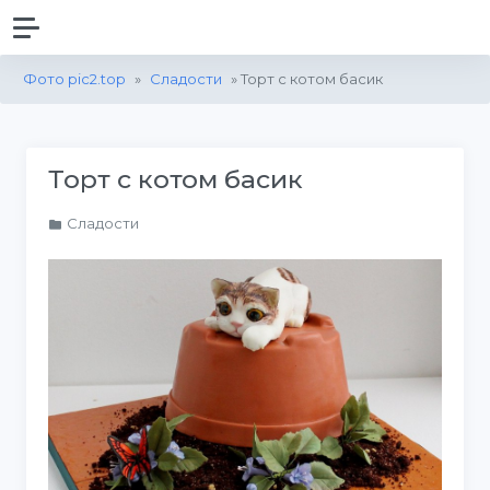
Фото pic2.top
»
Сладости
» Торт с котом басик
Торт с котом басик
Сладости