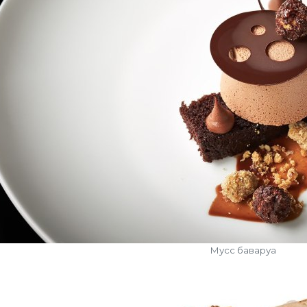
Мусс баваруа