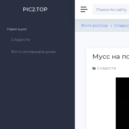
PIC2.TOP
Фото pic2.top
»
Сладос
Навигация
Сладости
Фото интерьера кухни
Мусс на п
Сладости