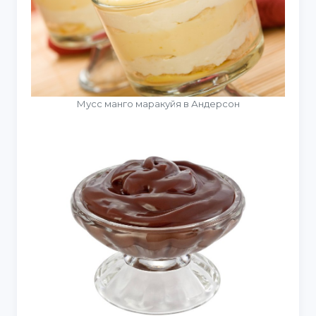
Мусс манго маракуйя в Андерсон