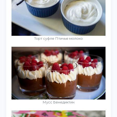
Торт суфле Птичье молоко
Мусс Бенедиктин