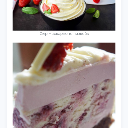
Сыр маскарпоне чизкейк