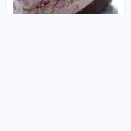
Крем-чиз для торта маскарпоне и сливки