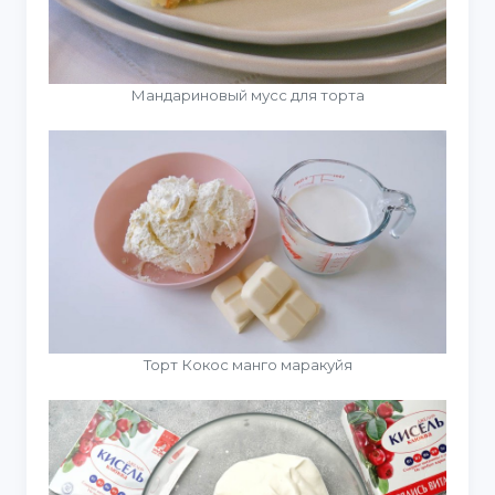
Мандариновый мусс для торта
Торт Кокос манго маракуйя