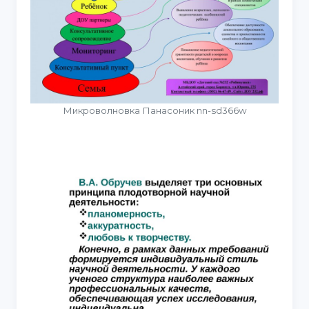
Микроволновка Панасоник nn-sd366w