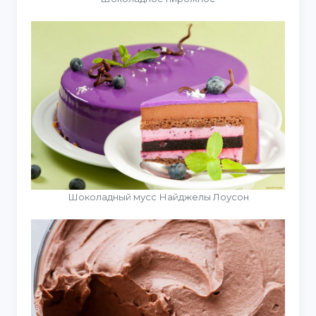
Шоколадный мусс Найджелы Лоусон