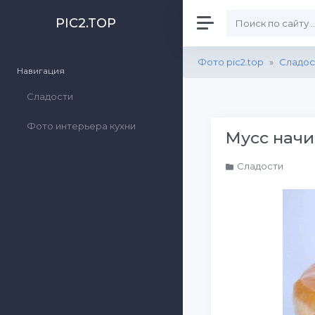
PIC2.TOP
Фото pic2.top
»
Сладос
Навигация
Сладости
Фото интерьера кухни
Мусс начи
Сладости