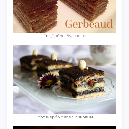
Ева Добош Будапешт
Торт Жербо с апельсиновым