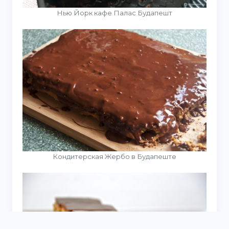
Нью Йорк кафе Палас Будапешт
Кондитерская Жербо в Будапеште