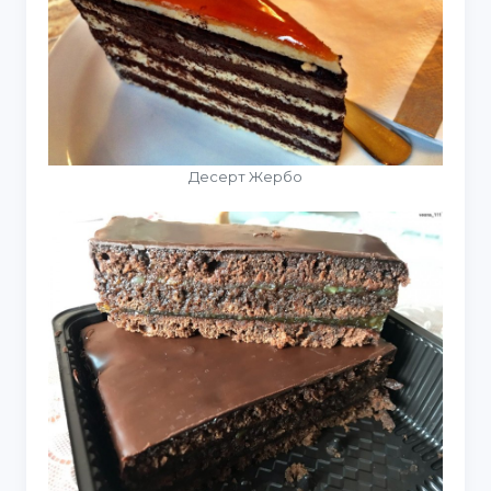
Десерт Жербо