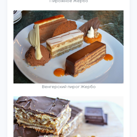
Пирожное Жербо
Венгерский пирог Жербо