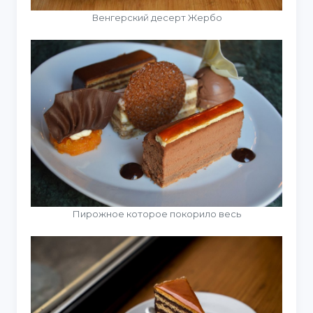
Венгерский десерт Жербо
Пирожное которое покорило весь