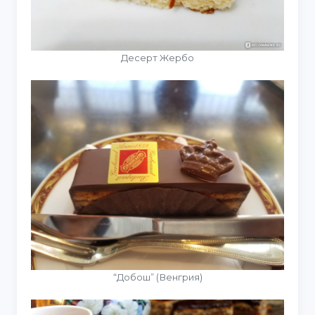
Десерт Жербо
“Добош” (Венгрия)