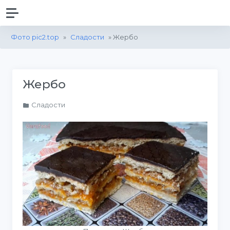
Фото pic2.top
»
Сладости
» Жербо
Жербо
Сладости