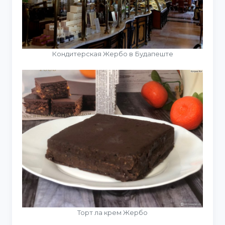
Кондитерская Жербо в Будапеште
Торт ла крем Жербо