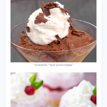
Чизкейк "три шоколада"