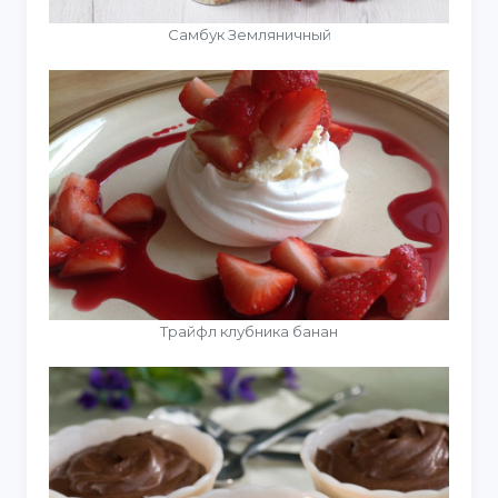
Самбук Земляничный
Трайфл клубника банан