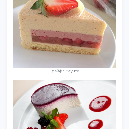
Трайфл Баунти