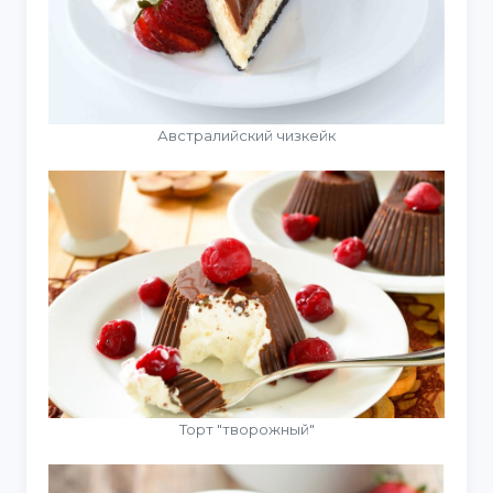
Австралийский чизкейк
Торт "творожный"