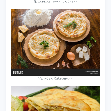
Грузинская кухня лобиани
Уалибах, Хабизджин