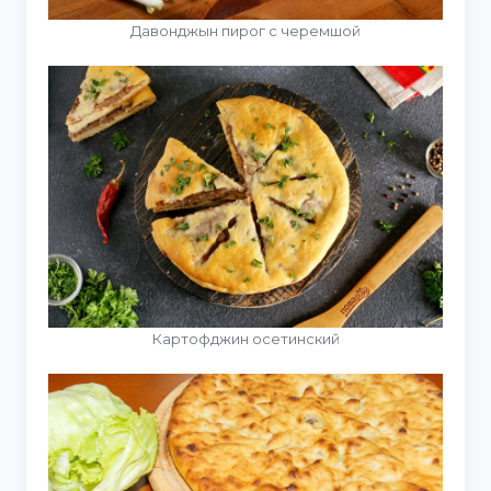
Давонджын пирог с черемшой
Картофджин осетинский