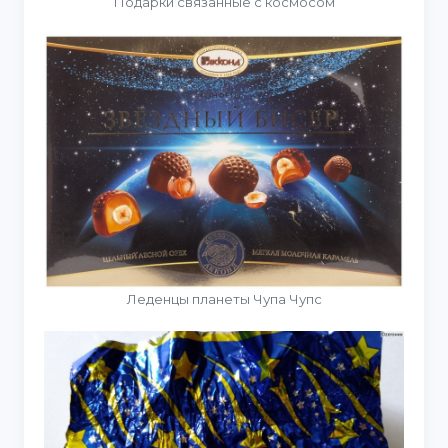
Подарки связанные с космосом
Леденцы планеты Чупа Чупс