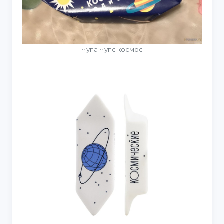
Чупа Чупс космос