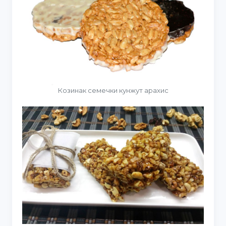
Козинак семечки кунжут арахис