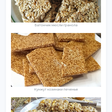
Батончик мюсли гранола
Кунжут козинаки печенье