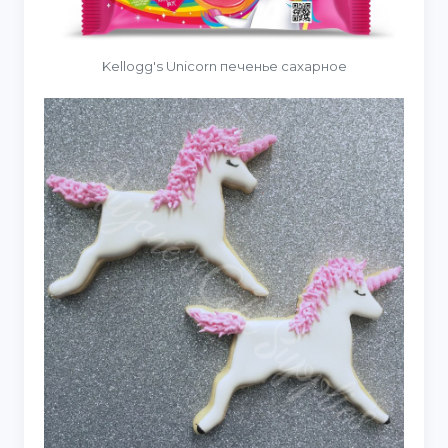
Kellogg's Unicorn печенье сахарное