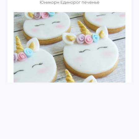
Юникорн Единорог печенье