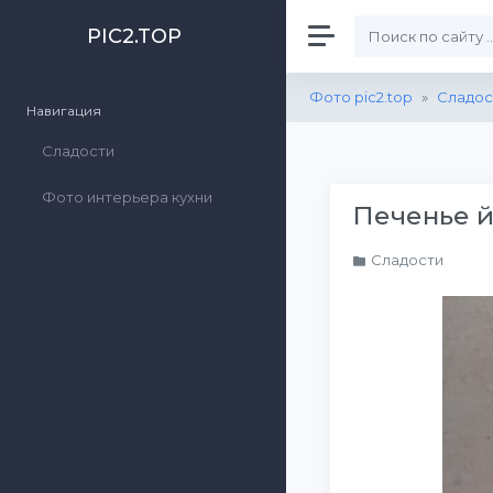
PIC2.TOP
Фото pic2.top
»
Сладос
Навигация
Сладости
Фото интерьера кухни
Печенье й
Сладости