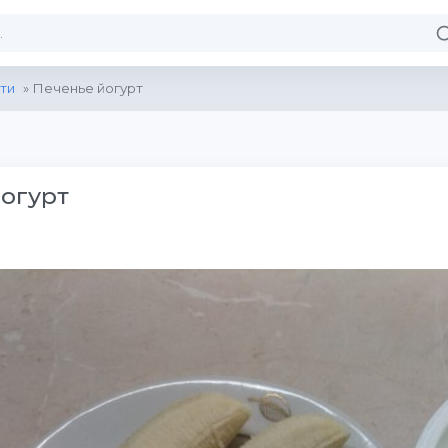
ти
» Печенье йогурт
огурт