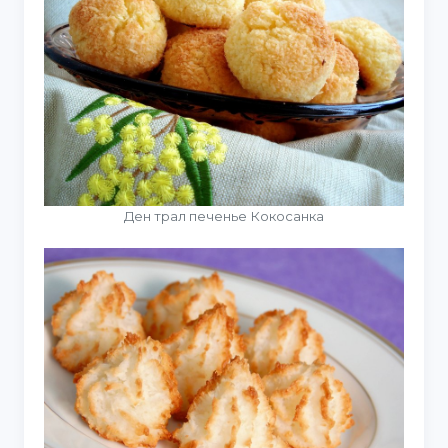
Ден трал печенье Кокосанка