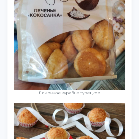
Лимонное курабье турецкое