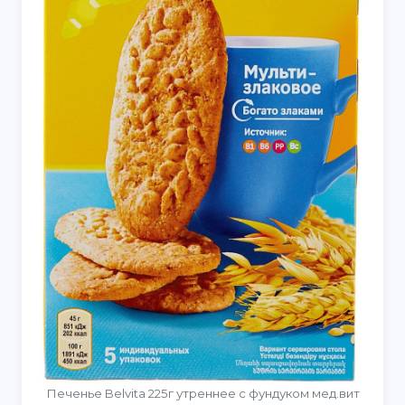
Печенье Belvita 225г утреннее с фундуком мед.вит