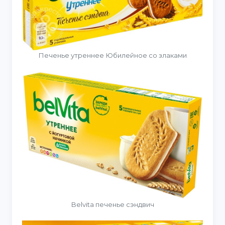
Печенье утреннее Юбилейное со злаками
Belvita печенье сэндвич