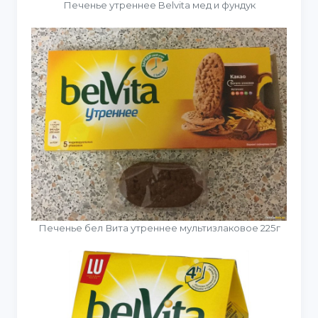
Печенье утреннее Belvita мед и фундук
Печенье бел Вита утреннее мультизлаковое 225г