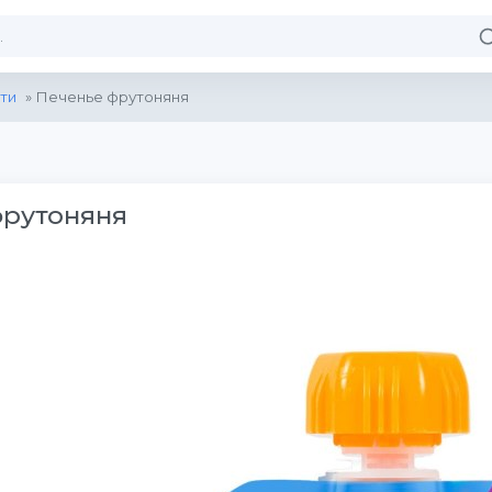
ти
» Печенье фрутоняня
фрутоняня