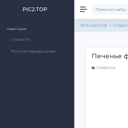
PIC2.TOP
Фото pic2.top
»
Сладос
Навигация
Сладости
Фото интерьера кухни
Печенье 
Сладости