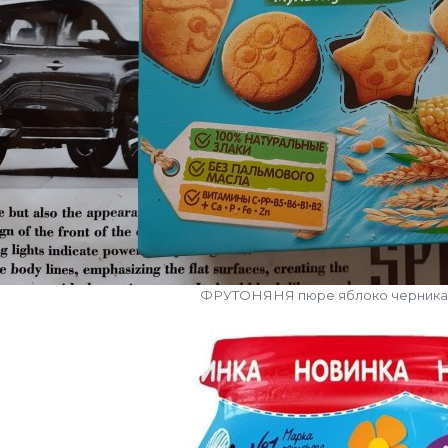
ФРУТОНЯНЯ пюре яблоко черника