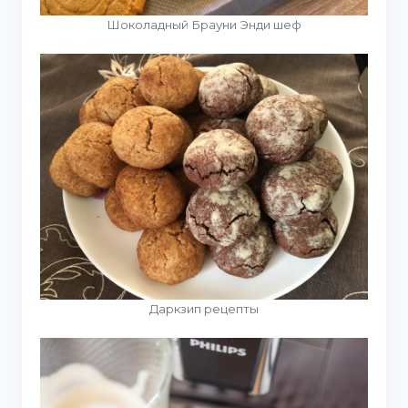
Шоколадный Брауни Энди шеф
Даркзип рецепты