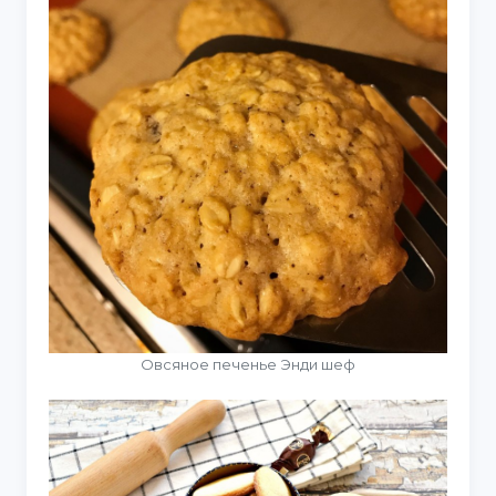
Овсяное печенье Энди шеф