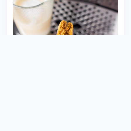
Шоколадное печенье Энди шеф