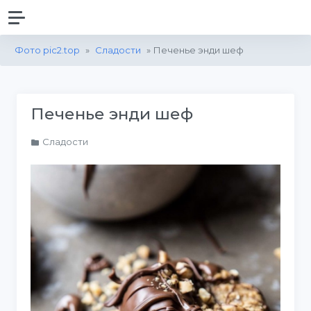
Фото pic2.top
»
Сладости
» Печенье энди шеф
Печенье энди шеф
Сладости