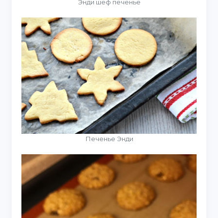
Энди шеф печенье
Печенье Энди