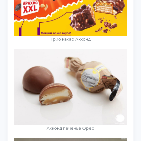
Трио какао Акконд
Акконд печенье Орео