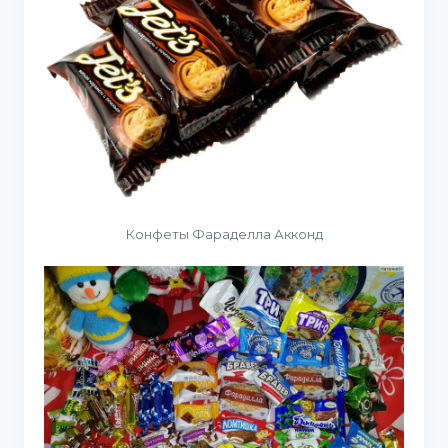
Конфеты Фараделла Акконд