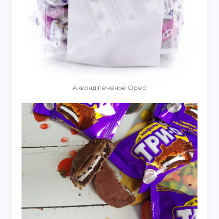
Акконд печенье Орео