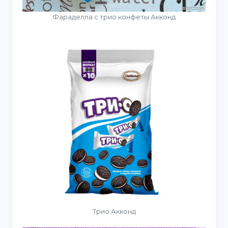
Фараделла с трио конфеты Акконд
Трио Акконд