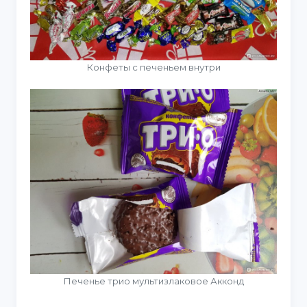
Конфеты с печеньем внутри
Печенье трио мультизлаковое Акконд