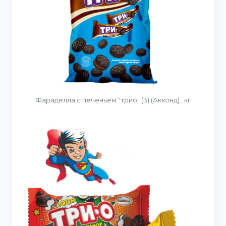
Фараделла с печеньем "трио" (3) (Акконд) , кг