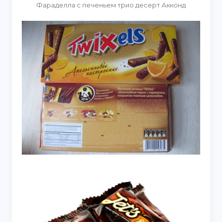
Фараделла с печеньем трио десерт Акконд