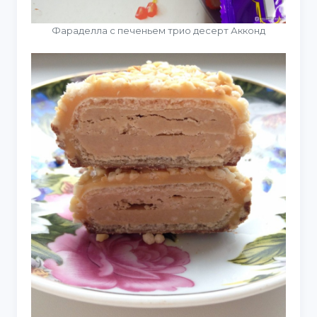
Фараделла с печеньем трио десерт Акконд