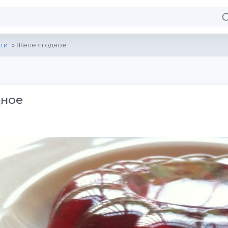
ти
» Желе ягодное
дное