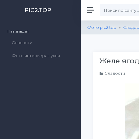
PIC2.TOP
Фото pic2.top
»
Сладос
Навигация
Сладости
Фото интерьера кухни
Желе яго
Сладости