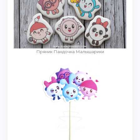
Пряник Пандочка Малышарики