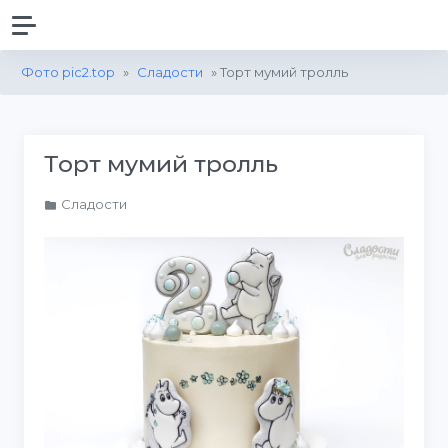
Фото pic2.top
»
Сладости
» Торт мумий тролль
Торт мумий тролль
Сладости