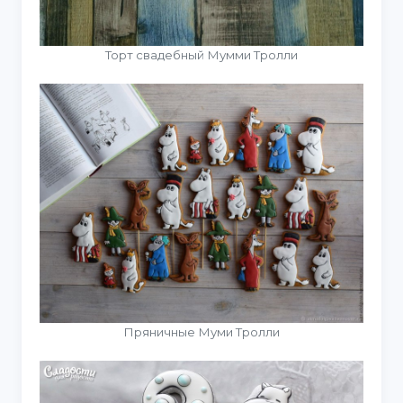
Торт свадебный Мумми Тролли
Пряничные Муми Тролли