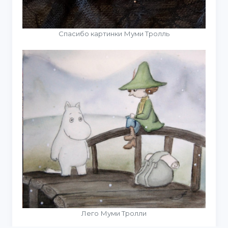
Спасибо картинки Муми Тролль
Лего Муми Тролли