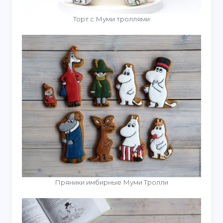
Торт с Муми троллями
Пряники имбирные Муми Тролли