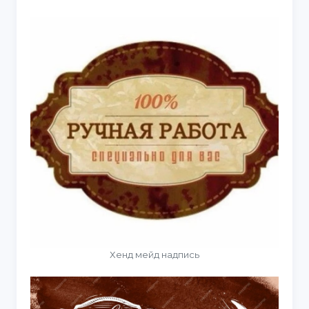
Хенд мейд надпись