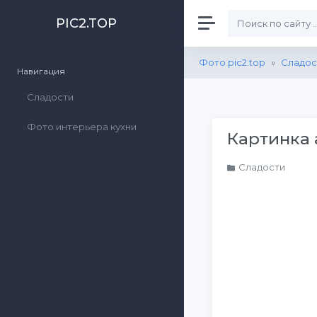
PIC2.TOP
Фото pic2.top
»
Сладос
Навигация
Сладости
Фото интерьера кухни
Картинка 
Сладости