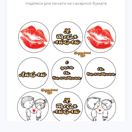
Надписи для печати на сахарной бумаге