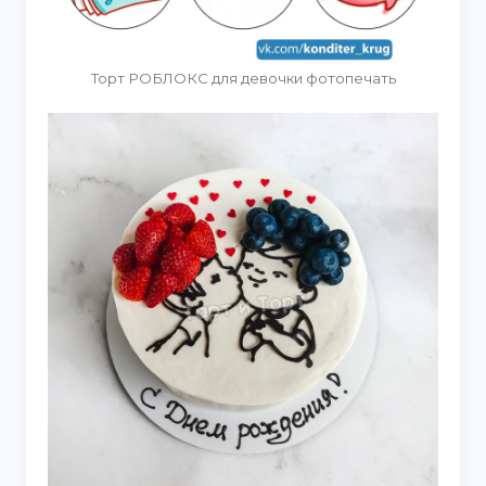
Торт РОБЛОКС для девочки фотопечать