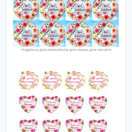
Надписи для капкейков для мамы для печати