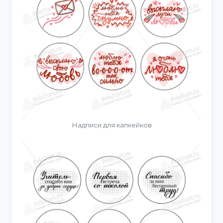
Надписи для капкейков