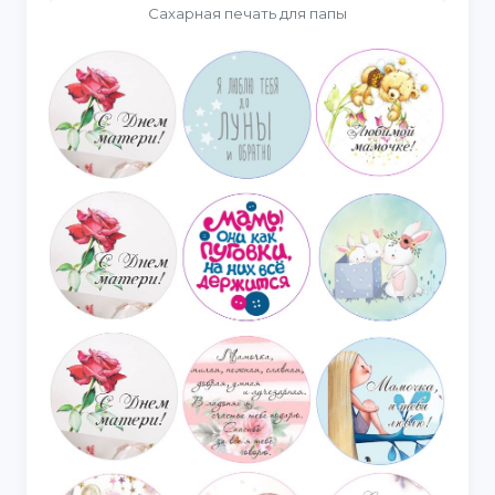
Сахарная печать для папы