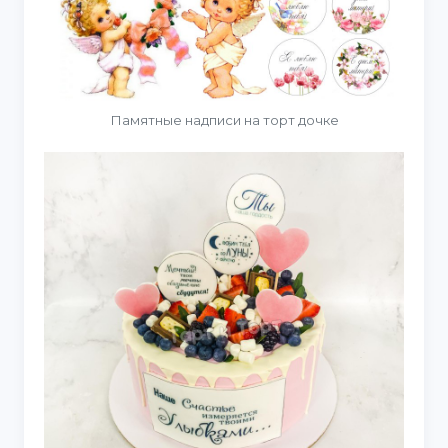
Памятные надписи на торт дочке