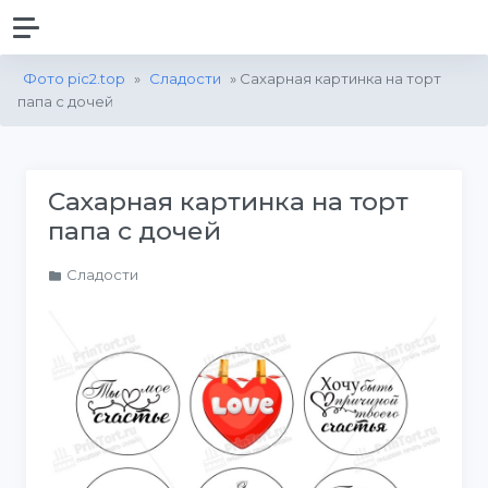
Фото pic2.top
»
Сладости
» Сахарная картинка на торт
папа с дочей
Сахарная картинка на торт
папа с дочей
Сладости