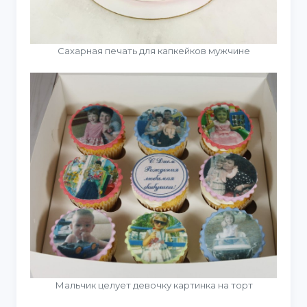
Сахарная печать для капкейков мужчине
Мальчик целует девочку картинка на торт