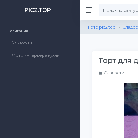
PIC2.TOP
Фото pic2.top
»
Сладос
Навигация
Сладости
Фото интерьера кухни
Торт для 
Сладости