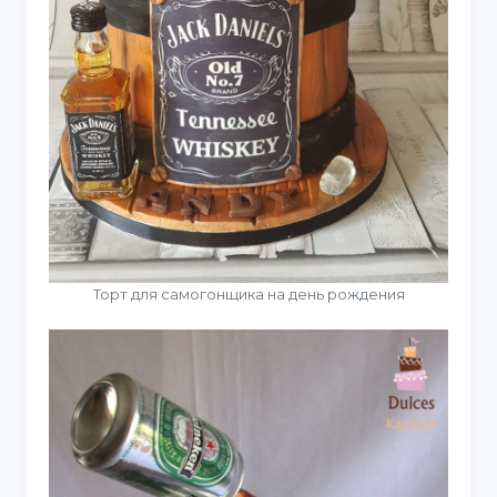
Торт для самогонщика на день рождения