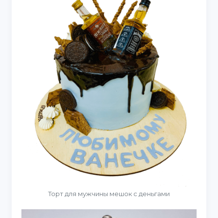
Торт для мужчины мешок с деньгами