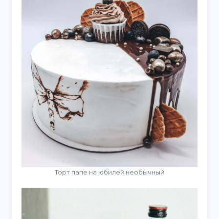
Торт папе на юбилей необычный