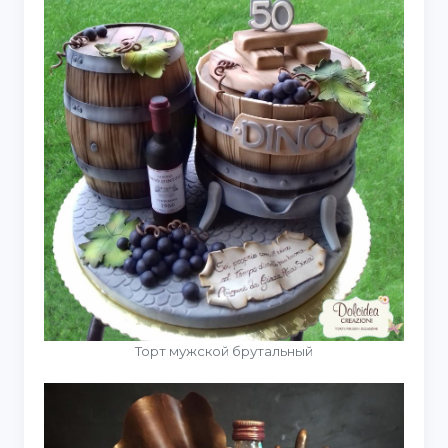
Торт мужской брутальный