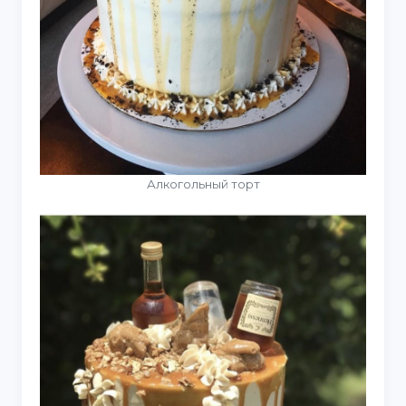
Алкогольный торт