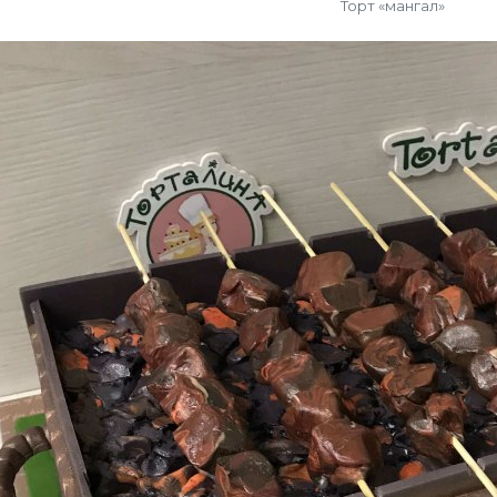
Торт «мангал»