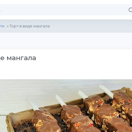
ти
» Торт в виде мангала
де мангала