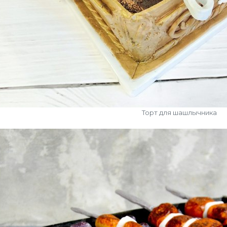
Торт для шашлычника