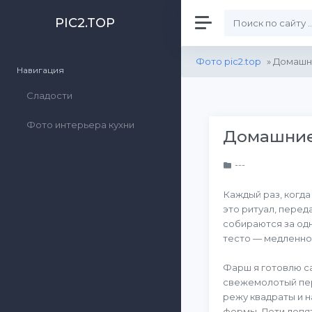
PIC2.TOP
Фото pic2.top
» Домашн
Навигация
Сладости
Фото интерьера кухни
Домашние
---
Каждый раз, когда
это ритуал, перед
собираются за одн
тесто — медленно
Фарш я готовлю с
свежемолотый пер
режу квадраты и н
формы. Дети лепят