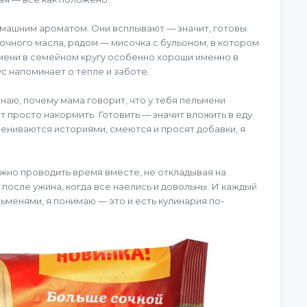
машним ароматом. Они всплывают — значит, готовы.
вочного масла, рядом — мисочка с бульоном, в котором
мени в семейном кругу особенно хороши именно в
с напоминает о тепле и заботе.
наю, почему мама говорит, что у тебя пельмени
т просто накормить. Готовить — значит вложить в еду
бмениваются историями, смеются и просят добавки, я
ажно проводить время вместе, не откладывая на
у после ужина, когда все наелись и довольны. И каждый
льменями, я понимаю — это и есть кулинария по-