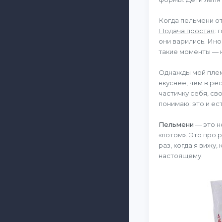
Когда пельмени о
Подача простая
: 
они варились. Ин
такие моменты — к
Однажды мой племя
вкуснее, чем в ре
частичку себя, св
понимаю: это и ес
Пельмени
— это н
«потом». Это про р
раз, когда я вижу
настоящему.