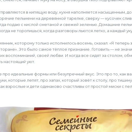
тправляются в кипящую воду, кухня наполняется насыщенным, до
горячие пельмени на деревянной тарелке, сверху — кусочек сли
огда подаю с кислой сметаной и свежей зеленью. Домашние пель
огда не торопишься, когда разговоры льются легко, а каждый уку
нник, которому только исполнилось восемь, сказал: «Я теперь з
сторане». Это было самое тёплое признание. Готовить — не значи
оих воспоминаний, своей любви. И когда все сидят за столом, о
ть настоящий уют.
е про идеальные формы или безупречный вкус. Это про то, как в
уки, которые лепят, про запах, который зовёт к столу, про тишин
, как взрослые и дети одинаково счастливы от простой миски с пе