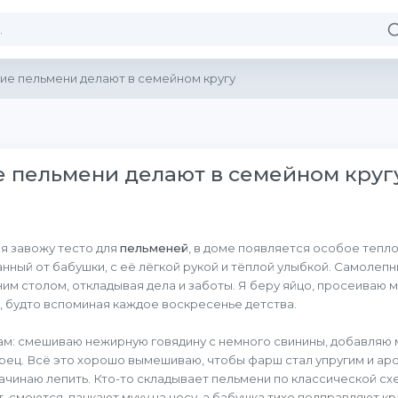
ие пельмени делают в семейном кругу
 пельмени делают в семейном круг
 я завожу тесто для
пельменей
, в доме появляется особое тепло
анный от бабушки, с её лёгкой рукой и тёплой улыбкой. Самолепн
им столом, откладывая дела и заботы. Я беру яйцо, просеиваю 
, будто вспоминая каждое воскресенье детства.
ам: смешиваю нежирную говядину с немного свинины, добавляю м
ец. Всё это хорошо вымешиваю, чтобы фарш стал упругим и аром
ачинаю лепить. Кто-то складывает пельмени по классической сх
, смеются, пачкают муку на носу, а бабушка тихо подправляют кр