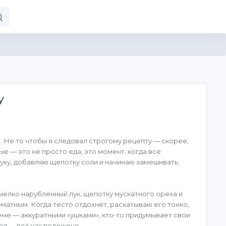
у
. Не то чтобы я следовал строгому рецепту — скорее,
ые — это не просто еда, это момент, когда все
муку, добавляю щепотку соли и начинаю замешивать
елко нарубленный лук, щепотку мускатного ореха и
атным. Когда тесто отдохнёт, раскатываю его тонко,
еме — аккуратными «ушками», кто-то придумывает свои
ая — всё как положено.