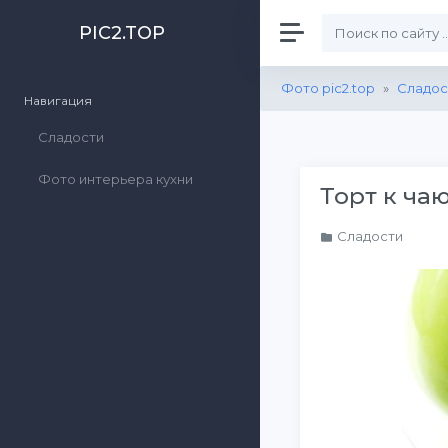
PIC2.TOP
Фото pic2.top
»
Сладос
Навигация
Сладости
Фото интерьера кухни
Торт к ча
Сладости