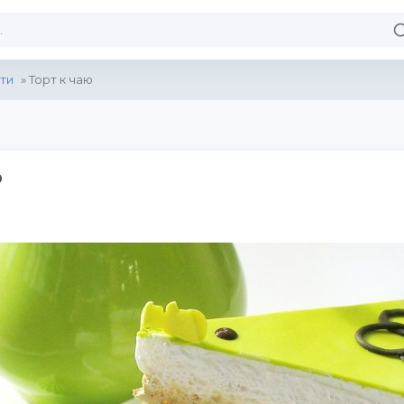
ти
» Торт к чаю
ю