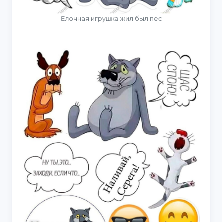
Елочная игрушка жил был пес