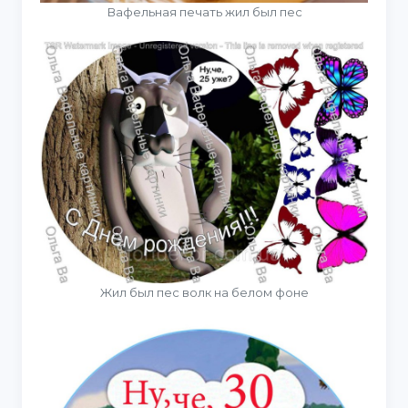
Вафельная печать жил был пес
Жил был пес волк на белом фоне