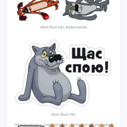
Жил был пес вафельная
Жил-был пёс