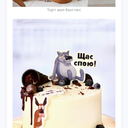
Торт жил был пес