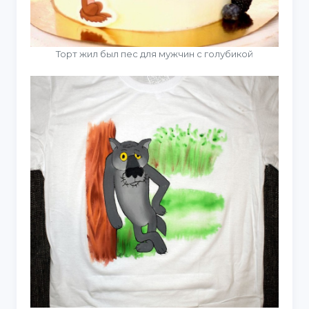
Торт жил был пес для мужчин с голубикой